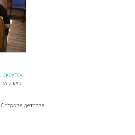
 округа»
.
 но и как
 Острове детства!