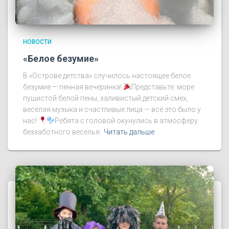
НОВОСТИ
«Белое безумие»
В «Острове детства» случилось настоящее белое
безумие — пенная вечеринка!
Представьте: море
пушистой белой пены, заливистый детский смех,
весёлая музыка и счастливые лица — всё это было у
нас!
Ребята с головой окунулись в атмосферу
беззаботного веселья:
Читать дальше