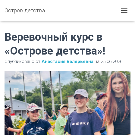
Остров детства
П
Е
Р
Е
Веревочный курс в
К
Л
«Острове детства»!
Ю
Ч
Опубликовано от
Анастасия Валерьевна
на
25.06.2026
И
Т
Ь
Н
А
В
И
Г
А
Ц
И
Ю