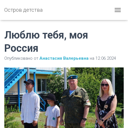
Остров детства
П
Е
Р
Е
Люблю тебя, моя
К
Л
Россия
Ю
Ч
Опубликовано от
Анастасия Валерьевна
на
12.06.2024
И
Т
Ь
Н
А
В
И
Г
А
Ц
И
Ю