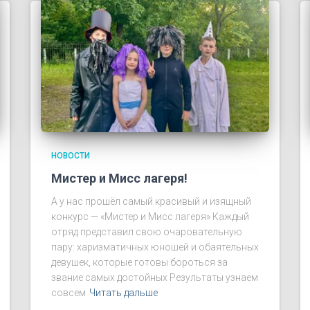
НОВОСТИ
Мистер и Мисс лагеря!
А у нас прошёл самый красивый и изящный
конкурс — «Мистер и Мисс лагеря» Каждый
отряд представил свою очаровательную
пару: харизматичных юношей и обаятельных
девушек, которые готовы бороться за
звание самых достойных Результаты узнаем
совсем
Читать дальше