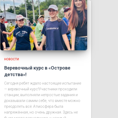
НОВОСТИ
Веревочный курс в «Острове
детства»!
Сегодня ребят ждало настоящее испытание
— веревочный курс!Участники проходили
станции, выполняли непростые задания и
доказывали самим себе, что вместе можно
преодолеть всё. Атмосфера была
напряжённая, но очень дружная. Здесь не