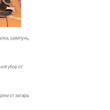
алка, шампунь,
ной убор от
рем от загара,