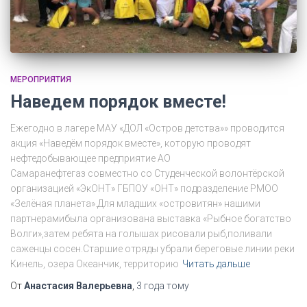
МЕРОПРИЯТИЯ
Наведем порядок вместе!
Ежегодно в лагере МАУ «ДОЛ «Остров детства»» проводится
акция «Наведём порядок вместе», которую проводят
нефтедобывающее предприятие АО
Самаранефтегаз совместно со Студенческой волонтёрской
организацией «ЭкОНТ» ГБПОУ «ОНТ» подразделение РМОО
«Зелёная планета».Для младших «островитян» нашими
партнерамибыла организована выставка «Рыбное богатство
Волги»,затем ребята на голышах рисовали рыб,поливали
саженцы сосен.Старшие отряды убрали береговые линии реки
Кинель, озера Океанчик, территорию
Читать дальше
От
Анастасия Валерьевна
,
3 года
тому