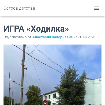
Остров детства
П
Е
Р
Е
ИГРА «Ходилка»
К
Л
Опубликовано от
Анастасия Валерьевна
на
30.06.2026
Ю
Ч
И
Т
Ь
Н
А
В
И
Г
А
Ц
И
Ю