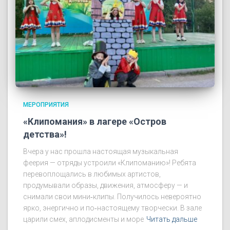
МЕРОПРИЯТИЯ
«Клипомания» в лагере «Остров
детства»!
Вчера у нас прошла настоящая музыкальная
феерия — отряды устроили «Клипоманию»! Ребята
перевоплощались в любимых артистов,
продумывали образы, движения, атмосферу — и
снимали свои мини‑клипы. Получилось невероятно
ярко, энергично и по‑настоящему творчески. В зале
царили смех, аплодисменты и море
Читать дальше