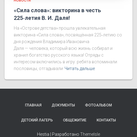
НОВОСТИ
«Сила слова»: викторина в честь
225‑летия В. И. Даля!
На «Острове детства» прошла увлекательная
викторина «Сила слова», посвящённая 225‑летию со
дня рождения Владимира Ивановича
Даля — человека, который всю жизнь собирал и
хранил богатство русского языка! Отряды с
интересом включились в игру: ребята вспоминали
пословицы, отгадывали
Читать дальше
ГЛАВНАЯ
ДОКУМЕНТЫ
ФОТОАЛЬБОМ
ДЕТСКИЙ ЛАГЕРЬ
ОБЩЕЖИТИЕ
КОНТАКТЫ
Hestia | Разработано
ThemeIsle