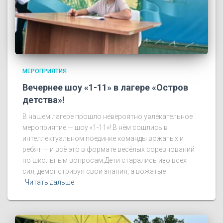
МЕРОПРИЯТИЯ
Вечернее шоу «1-11» в лагере «Остров
детства»!
В нашем лагере прошло невероятно увлекательное
мероприятие — шоу «1-11»! В нём сошлись в
интеллектуальном поединке команды вожатых и
ребят — и всё это в формате весёлых соревнований
по школьным вопросам.Дети старались изо всех
сил, демонстрируя свои знания, а вожатые
Читать дальше