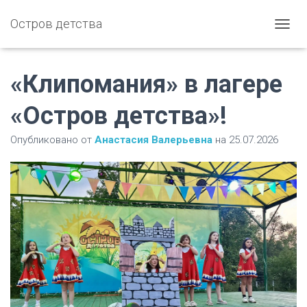
Остров детства
П
Е
Р
Е
«Клипомания» в лагере
К
Л
«Остров детства»!
Ю
Ч
Опубликовано от
Анастасия Валерьевна
на
25.07.2026
И
Т
Ь
Н
А
В
И
Г
А
Ц
И
Ю