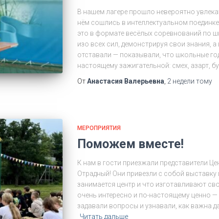
В нашем лагере прошло невероятно увлекат
нём сошлись в интеллектуальном поединке
это в формате весёлых соревнований по 
изо всех сил, демонстрируя свои знания, а
отставали — показывали, что школьные го
настоящему зажигательной: смех, азарт, 
От
Анастасия Валерьевна
,
2 недели
тому
МЕРОПРИЯТИЯ
Поможем вместе!
К нам в гости приезжали представители Ц
Отрадный! Они привезли с собой выставку 
занимается центр и что изготавливают св
очень интересно и по-настоящему ценно —
задавали вопросы и узнавали, как важна 
Читать дальше