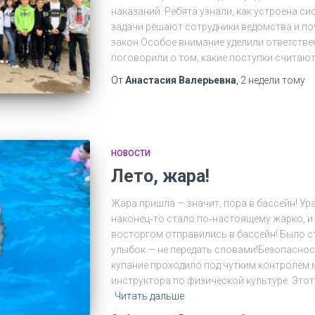
наказаний. Ребята узнали, как устроена си
задачи решают сотрудники ведомства и п
закон.Особое внимание уделили ответств
поговорили о том, какие поступки считаю
От
Анастасия Валерьевна
,
2 недели
тому
НОВОСТИ
Лето, жара!
Жара пришла — значит, пора в бассейн! Ура
наконец‑то стало по‑настоящему жарко, и
восторгом отправились в бассейн! Было с
улыбок — не передать словами!Безопаснос
купание проходило под чутким контролем 
инструктора по физической культуре. Это
Читать дальше