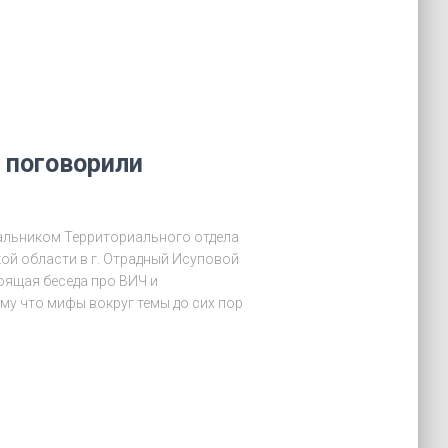
 поговорили
чальником Территориального отдела
ой области в г. Отрадный Исуповой
стоящая беседа про ВИЧ и
му что мифы вокруг темы до сих пор