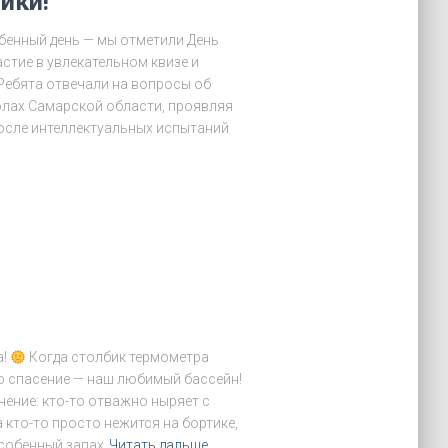
ики!
бенный день — мы отметили День
стие в увлекательном квизе и
 Ребята отвечали на вопросы об
олах Самарской области, проявляя
осле интеллектуальных испытаний
а!
Когда столбик термометра
но спасение — наш любимый бассейн!
ение: кто-то отважно ныряет с
а кто-то просто нежится на бортике,
особенный запах
Читать дальше