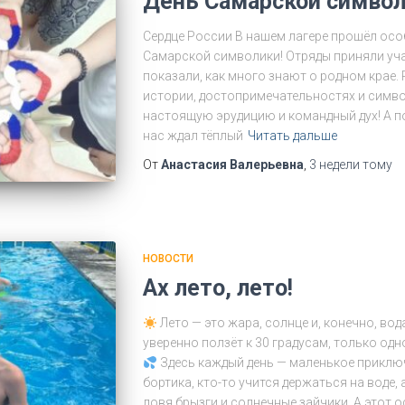
День Самарской символ
Сердце России В нашем лагере прошёл осо
Самарской символики! Отряды приняли уча
показали, как много знают о родном крае.
истории, достопримечательностях и симв
настоящую эрудицию и командный дух! А п
нас ждал тёплый
Читать дальше
От
Анастасия Валерьевна
,
3 недели
тому
НОВОСТИ
Ах лето, лето!
Лето — это жара, солнце и, конечно, вод
уверенно ползёт к 30 градусам, только од
Здесь каждый день — маленькое приключ
бортика, кто-то учится держаться на воде, 
ловя брызги и солнечные зайчики. А этот 