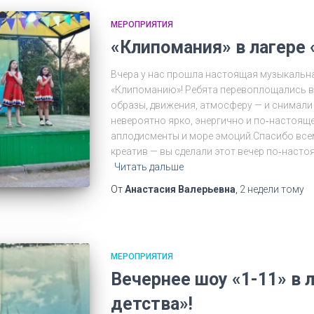
МЕРОПРИЯТИЯ
«Клипомания» в лагере 
Вчера у нас прошла настоящая музыкальн
«Клипоманию»! Ребята перевоплощались в
образы, движения, атмосферу — и снимали
невероятно ярко, энергично и по‑настояще
аплодисменты и море эмоций.Спасибо всем
креатив — вы сделали этот вечер по‑насто
Читать дальше
От
Анастасия Валерьевна
,
2 недели
тому
МЕРОПРИЯТИЯ
Вечернее шоу «1-11» в 
детства»!