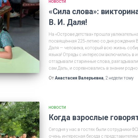
НОВОСТИ
«Сила слова»: викторина
В. И. Даля!
На «Острове детства» прошла увлекательна
посвящённая 225‑летию со дня рождения 
Даля — человека, который всю жизнь соби
языка! Отряды с интересом включились в 
отгадывали старинные слова, разгадывали 
сам Даль, и соревновались в знании родно
От
Анастасия Валерьевна
,
2 недели
тому
НОВОСТИ
Когда взрослые говорят
Сегодня у нас в гостях были сотрудники Ф
очень интересная беседа с представителя