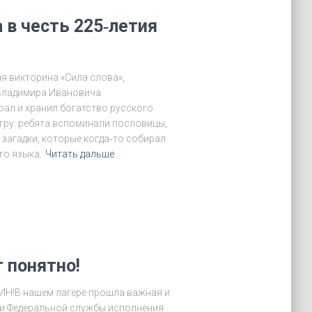
 в честь 225‑летия
я викторина «Сила слова»,
Владимира Ивановича
рал и хранил богатство русского
игру: ребята вспоминали пословицы,
загадки, которые когда‑то собирал
го языка.
Читать дальше
 понятно!
СИН!В нашем лагере прошла важная и
ми Федеральной службы исполнения