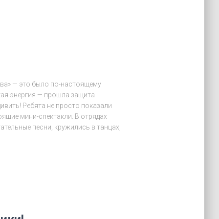
тва» — это было по-настоящему
кая энергия — прошла защита
дивить! Ребята не просто показали
оящие мини-спектакли. В отрядах
гательные песни, кружились в танцах,