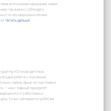
стема исполнения наказаний, какие
очему так важно соблюдать
енности несовершеннолетних:
тся
Читать дальше
-ура! На «Острове детства»
 сегодня ребята с огромным
только смеха, брызг и счастливых
ть — наш главный приоритет:
медицинского работника и
т день точно запомнится ребятам