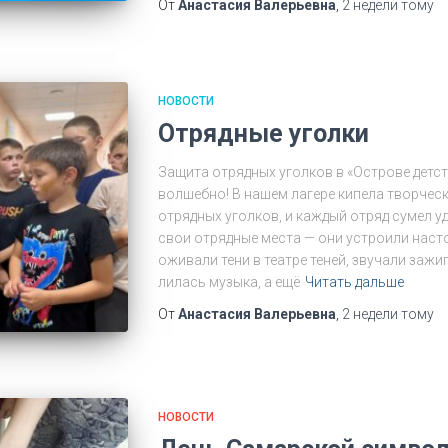
От
Анастасия Валерьевна
,
2 недели
тому
НОВОСТИ
Отрядные уголки
Защита отрядных уголков в «Острове детс
волшебно! В нашем лагере кипела творчес
отрядных уголков, и каждый отряд сумел у
свои отрядные места — они устроили наст
оживали тени в театре теней, звучали зажи
лилась музыка, а ещё
Читать дальше
От
Анастасия Валерьевна
,
2 недели
тому
НОВОСТИ