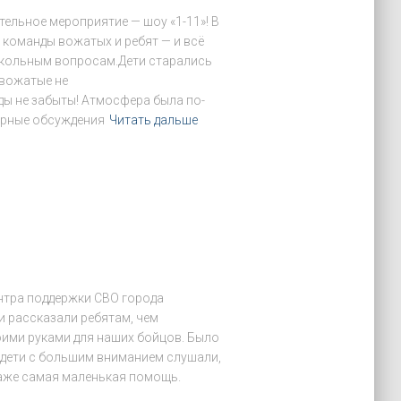
ельное мероприятие — шоу «1-11»! В
 команды вожатых и ребят — и всё
школьным вопросам.Дети старались
 вожатые не
ды не забыты! Атмосфера была по-
бурные обсуждения
Читать дальше
ентра поддержки СВО города
и рассказали ребятам, чем
оими руками для наших бойцов. Было
 дети с большим вниманием слушали,
даже самая маленькая помощь.