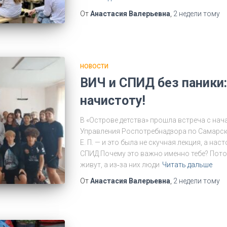
От
Анастасия Валерьевна
,
2 недели
тому
НОВОСТИ
ВИЧ и СПИД без паники:
начистоту!
В «Острове детства» прошла встреча с на
Управления Роспотребнадзора по Самарск
Е. П. — и это была не скучная лекция, а на
СПИД.Почему это важно именно тебе? Пото
живут, а из‑за них люди
Читать дальше
От
Анастасия Валерьевна
,
2 недели
тому