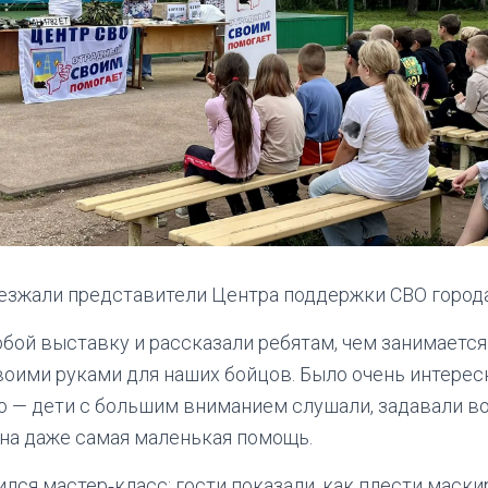
иезжали представители Центра поддержки СВО город
обой выставку и рассказали ребятам, чем занимается
оими руками для наших бойцов. Было очень интересн
 — дети с большим вниманием слушали, задавали в
жна даже самая маленькая помощь.
лся мастер‑класс: гости показали, как плести маски