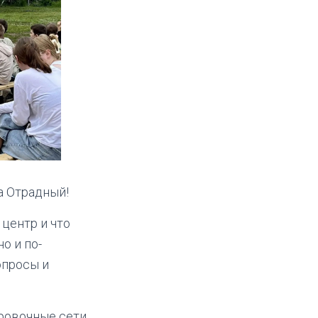
а Отрадный!
 центр и что
о и по-
опросы и
ровочные сети.