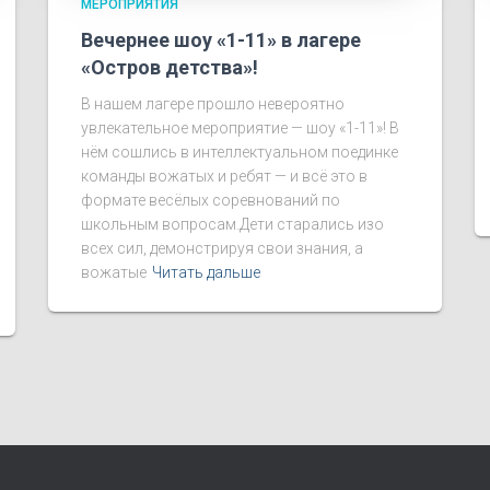
МЕРОПРИЯТИЯ
Вечернее шоу «1-11» в лагере
«Остров детства»!
В нашем лагере прошло невероятно
увлекательное мероприятие — шоу «1-11»! В
нём сошлись в интеллектуальном поединке
команды вожатых и ребят — и всё это в
формате весёлых соревнований по
школьным вопросам.Дети старались изо
всех сил, демонстрируя свои знания, а
вожатые
Читать дальше