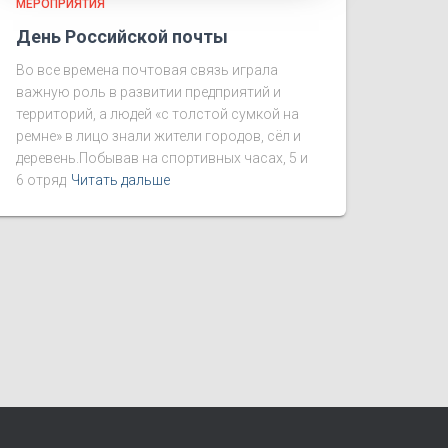
МЕРОПРИЯТИЯ
День Российской почты
Во все времена почтовая связь играла
важную роль в развитии предприятий и
территорий, а людей «с толстой сумкой на
ремне» в лицо знали жители городов, сёл и
деревень.Побывав на спортивных часах, 5 и
6 отряд
Читать дальше