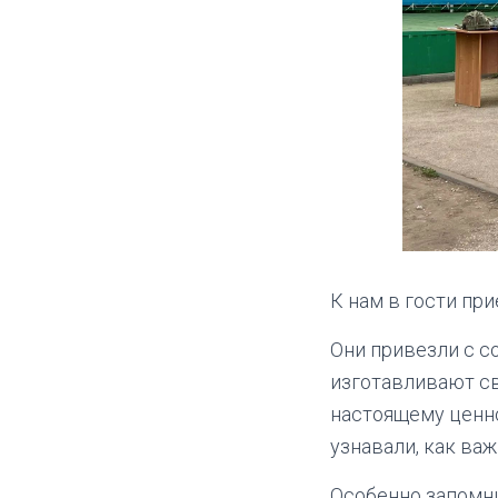
К нам в гости пр
Они привезли с с
изготавливают св
настоящему ценно
узнавали, как ва
Особенно запомни