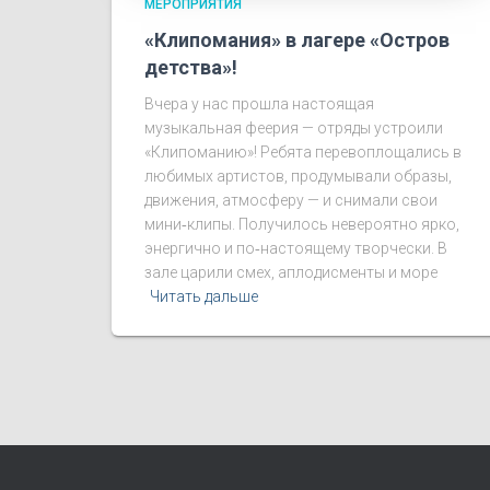
МЕРОПРИЯТИЯ
«Клипомания» в лагере «Остров
детства»!
Вчера у нас прошла настоящая
музыкальная феерия — отряды устроили
«Клипоманию»! Ребята перевоплощались в
любимых артистов, продумывали образы,
движения, атмосферу — и снимали свои
мини‑клипы. Получилось невероятно ярко,
энергично и по‑настоящему творчески. В
зале царили смех, аплодисменты и море
Читать дальше