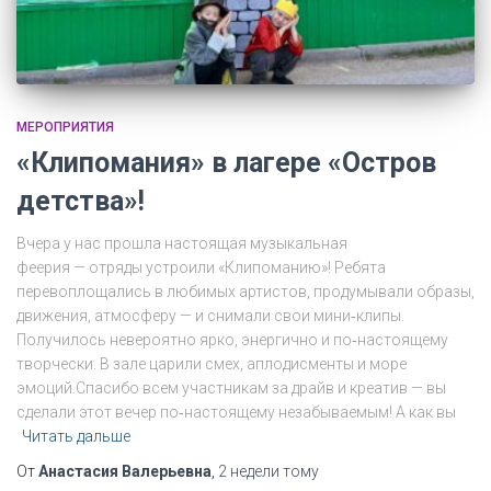
МЕРОПРИЯТИЯ
«Клипомания» в лагере «Остров
детства»!
Вчера у нас прошла настоящая музыкальная
феерия — отряды устроили «Клипоманию»! Ребята
перевоплощались в любимых артистов, продумывали образы,
движения, атмосферу — и снимали свои мини‑клипы.
Получилось невероятно ярко, энергично и по‑настоящему
творчески. В зале царили смех, аплодисменты и море
эмоций.Спасибо всем участникам за драйв и креатив — вы
сделали этот вечер по‑настоящему незабываемым! А как вы
Читать дальше
От
Анастасия Валерьевна
,
2 недели
тому