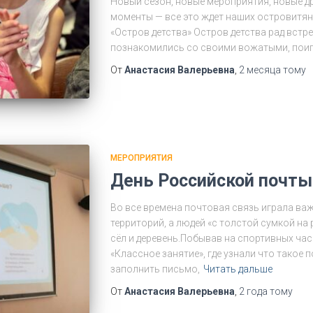
Новый сезон, новые мероприятия, новые др
моменты — все это ждет наших островитян
«Остров детства» Остров детства рад встре
познакомились со своими вожатыми, поиг
От
Анастасия Валерьевна
,
2 месяца
тому
МЕРОПРИЯТИЯ
День Российской почты
Во все времена почтовая связь играла ва
территорий, а людей «с толстой сумкой на 
сёл и деревень.Побывав на спортивных часа
«Классное занятие», где узнали что такое 
заполнить письмо,
Читать дальше
От
Анастасия Валерьевна
,
2 года
тому