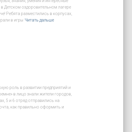
узья, знания, умения и интересные
 в Детском оздоровительном лагере
че! Ребята разместились в корпусах,
рали в игры
Читать дальше
жную роль в развитии предприятий и
ремне» в лицо знали жители городов,
х, 5 и 6 отряд отправились на
почта, как правильно оформить и