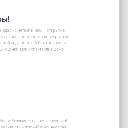
ры!
 ждали с нетерпением — открытие
с яркого спортивного концерта, где
нный вид спорта. Ребята показали
, сценки, мини-спектакли и даже
белое безумие — пенная вечеринка!
 заливистый детский смех, весёлая