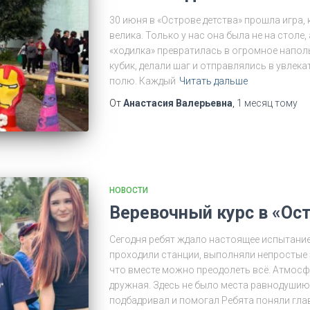
30 июня в «Острове детства» прошла игра,
велика. Только у нас она была не на столе,
«ходилка» превратилась в огромное напол
кубик, делали шаг и отправлялись в увлек
полю. Каждый
Читать дальше
От
Анастасия Валерьевна
,
1 месяц
тому
НОВОСТИ
Веревочный курс в «Ост
Сегодня ребят ждало настоящее испытание
проходили станции, выполняли непростые 
что вместе можно преодолеть всё. Атмосф
дружная. Здесь не было места равнодушию
подбадривал и помогал Ребята поняли гла