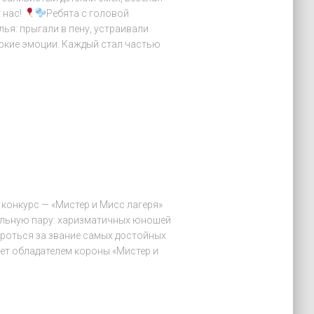
 нас!
Ребята с головой
ья: прыгали в пену, устраивали
яркие эмоции. Каждый стал частью
конкурс — «Мистер и Мисс лагеря»
льную пару: харизматичных юношей
ороться за звание самых достойных
нет обладателем короны «Мистер и