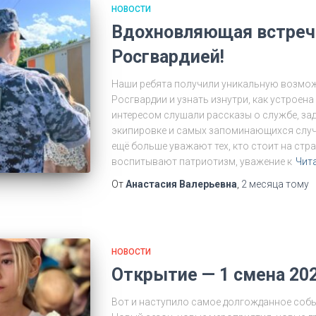
НОВОСТИ
Вдохновляющая встреча
Росгвардией!
Наши ребята получили уникальную возмо
Росгвардии и узнать изнутри, как устроен
интересом слушали рассказы о службе, за
экипировке и самых запоминающихся случа
ещё больше уважают тех, кто стоит на стр
воспитывают патриотизм, уважение к
Чит
От
Анастасия Валерьевна
,
2 месяца
тому
НОВОСТИ
Открытие — 1 смена 202
Вот и наступило самое долгожданное собы