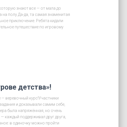
 которую знают все — от мала до
 а на полу Да-да, та самая знаменитая
ьное приключение. Ребята кидали
ательное путешествие по игровому
рове детства»!
 — веревочный курс!Участники
задания и доказывали самим себе,
ера была напряжённая, но очень
 — каждый поддерживал друг друга,
вное: в одиночку можно пройти