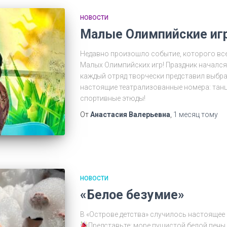
НОВОСТИ
Малые Олимпийские иг
Недавно произошло событие, которого все
Малых Олимпийских игр! Праздник начался 
каждый отряд творчески представил выбра
настоящие театрализованные номера: танцы
спортивные этюды!
От
Анастасия Валерьевна
,
1 месяц
тому
НОВОСТИ
«Белое безумие»
В «Острове детства» случилось настоящее 
Представьте: море пушистой белой пены,