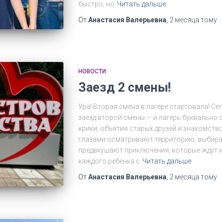
быстро, но
Читать дальше
От
Анастасия Валерьевна
,
2 месяца
тому
НОВОСТИ
Заезд 2 смены!
Ура! Вторая смена в лагере стартовала! С
заезд второй смены — и лагерь буквально 
крики, объятия старых друзей и знакомств
глазами осматривают территорию, выбира
предвкушают приключения, которые ждут и
каждого ребёнка с
Читать дальше
От
Анастасия Валерьевна
,
2 месяца
тому