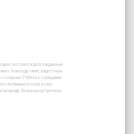
егодня состоялся долгожданный
ожил: повсюду смех, радостные
о с новыми. Ребята с горящими
ют любимые уголки и уже
х впереди. Вожатые встретили