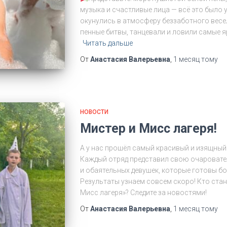
музыка и счастливые лица — всё это было у
окунулись в атмосферу беззаботного весел
пенные битвы, танцевали и ловили самые 
Читать дальше
От
Анастасия Валерьевна
,
1 месяц
тому
НОВОСТИ
Мистер и Мисс лагеря!
А у нас прошёл самый красивый и изящный 
Каждый отряд представил свою очаровате
и обаятельных девушек, которые готовы б
Результаты узнаем совсем скоро! Кто ста
Мисс лагеря»? Следите за новостями!
От
Анастасия Валерьевна
,
1 месяц
тому