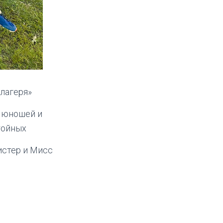
лагеря»
 юношей и
тойных
истер и Мисс