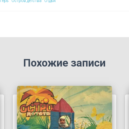
герь
Остров детства
Отдых
Похожие записи