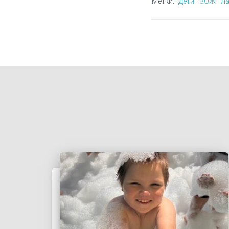
Метки:
Дети
ЗОЖ
Ла