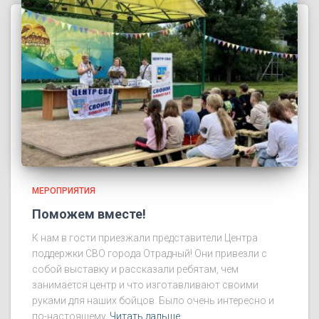
МЕРОПРИЯТИЯ
Поможем вместе!
К нам в гости приезжали представители Центра
поддержки СВО города Отрадный! Они привезли с
собой выставку и рассказали ребятам, чем
занимается центр и что изготавливают своими
руками для наших бойцов. Было очень интересно и
по-настоящему
Читать дальше