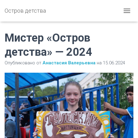
Остров детства
П
Е
Р
Е
Мистер «Остров
К
Л
детства» — 2024
Ю
Ч
Опубликовано от
Анастасия Валерьевна
на
15.06.2024
И
Т
Ь
Н
А
В
И
Г
А
Ц
И
Ю