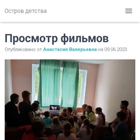
Остров детства
П
Е
Р
Е
Просмотр фильмов
К
Л
Опубликовано от
Анастасия Валерьевна
на
09.06.2023
Ю
Ч
И
Т
Ь
Н
А
В
И
Г
А
Ц
И
Ю