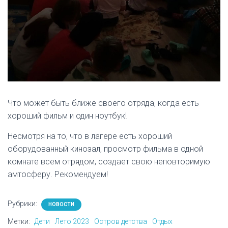
Что может быть ближе своего отряда, когда есть
хороший фильм и один ноутбук!
Несмотря на то, что в лагере есть хороший
оборудованный кинозал, просмотр фильма в одной
комнате всем отрядом, создает свою неповторимую
амтосферу. Рекомендуем!
Рубрики:
НОВОСТИ
Метки:
Дети
Лето 2023
Остров детства
Отдых