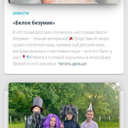
НОВОСТИ
«Белое безумие»
В «Острове детства» случилось настоящее белое
безумие — пенная вечеринка!
Представьте: море
пушистой белой пены, заливистый детский смех,
весёлая музыка и счастливые лица — всё это было у
нас!
Ребята с головой окунулись в атмосферу
беззаботного веселья:
Читать дальше