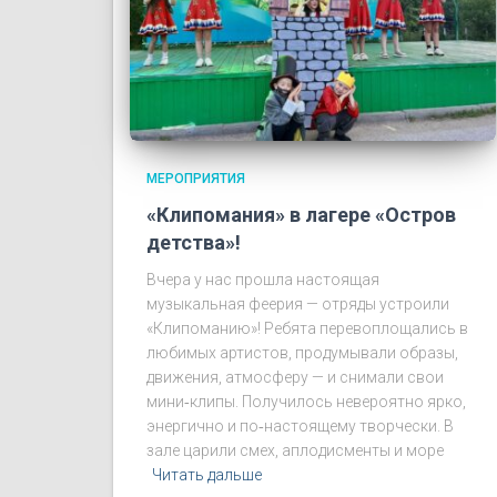
МЕРОПРИЯТИЯ
«Клипомания» в лагере «Остров
детства»!
Вчера у нас прошла настоящая
музыкальная феерия — отряды устроили
«Клипоманию»! Ребята перевоплощались в
любимых артистов, продумывали образы,
движения, атмосферу — и снимали свои
мини‑клипы. Получилось невероятно ярко,
энергично и по‑настоящему творчески. В
зале царили смех, аплодисменты и море
Читать дальше