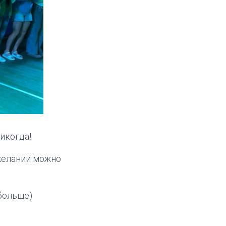
икогда!
желании можно
обольше)