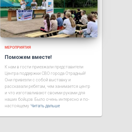
МЕРОПРИЯТИЯ
Поможем вместе!
К нам в гости приезжали представители
Центра поддержки СВО города Отрадный!
Они привезли с собой выставку и
рассказали ребятам, чем занимается центр
и что изготавливают своими руками для
наших бойцов. Было очень интересно и по-
настоящему
Читать дальше