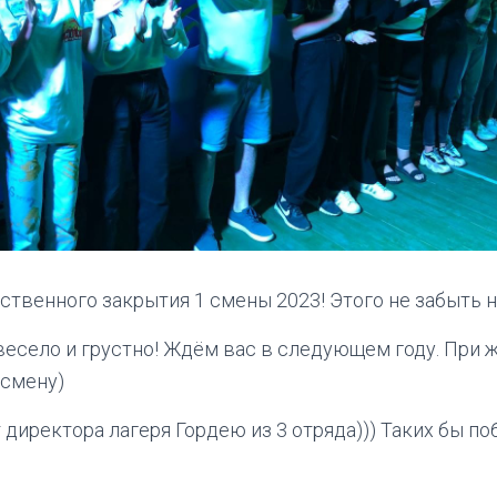
твенного закрытия 1 смены 2023! Этого не забыть н
есело и грустно! Ждём вас в следующем году. При 
 смену)
 директора лагеря Гордею из 3 отряда))) Таких бы п