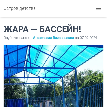
Остров детства
П
Е
Р
Е
ЖАРА — БАССЕЙН!
К
Л
Опубликовано от
Анастасия Валерьевна
на
07.07.2024
Ю
Ч
И
Т
Ь
Н
А
В
И
Г
А
Ц
И
Ю