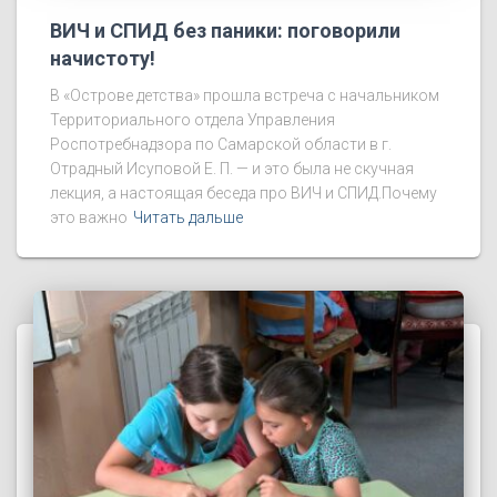
ВИЧ и СПИД без паники: поговорили
начистоту!
В «Острове детства» прошла встреча с начальником
Территориального отдела Управления
Роспотребнадзора по Самарской области в г.
Отрадный Исуповой Е. П. — и это была не скучная
лекция, а настоящая беседа про ВИЧ и СПИД.Почему
это важно
Читать дальше