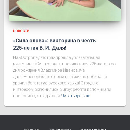
НОВОСТИ
«Сила слова»: викторина в честь
225‑летия В. И. Даля!
На «Острове детства» прошла увлекательная
викторина «Сила слова», посвящённая 225‑летию со
дня рождения Владимира Ивановича
Даля — человека, который всю жизнь собирал и
хранил богатство русского языка! Отряды с
интересом включились в игру: ребята вспоминали
пословицы, отгадывали
Читать дальше