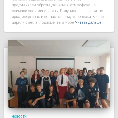
продумывали образы, движения, атмосферу — и
снимали свои мини‑клипы. Получилось невероятно
ярко, энергично и по‑настоящему творчески. В зале
царили смех, аплодисменты и море
Читать дальше
НОВОСТИ