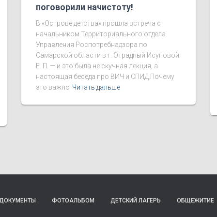
поговорили начистоту!
В «Острове детства» прошла встреча с
начальником Территориального отдела
Управления Роспотребнадзора по
Самарской области в г. Отрадный Исуповой
Е. П. — и это была не скучная лекция, а
настоящая беседа про ВИЧ и СПИД.Почему
это важно
Читать дальше
ДОКУМЕНТЫ
ФОТОАЛЬБОМ
ДЕТСКИЙ ЛАГЕРЬ
ОБЩЕЖИТИЕ