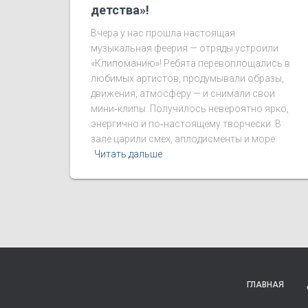
детства»!
Вчера у нас прошла настоящая
музыкальная феерия — отряды устроили
«Клипоманию»! Ребята перевоплощались в
любимых артистов, продумывали образы,
движения, атмосферу — и снимали свои
мини‑клипы. Получилось невероятно ярко,
энергично и по‑настоящему творчески. В
зале царили смех, аплодисменты и море
Читать дальше
ГЛАВНАЯ