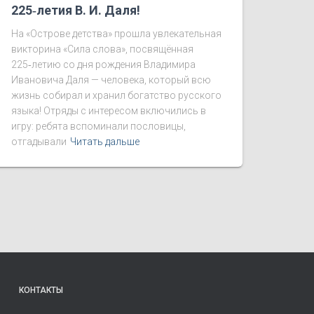
225‑летия В. И. Даля!
На «Острове детства» прошла увлекательная
викторина «Сила слова», посвящённая
225‑летию со дня рождения Владимира
Ивановича Даля — человека, который всю
жизнь собирал и хранил богатство русского
языка! Отряды с интересом включились в
игру: ребята вспоминали пословицы,
отгадывали
Читать дальше
КОНТАКТЫ