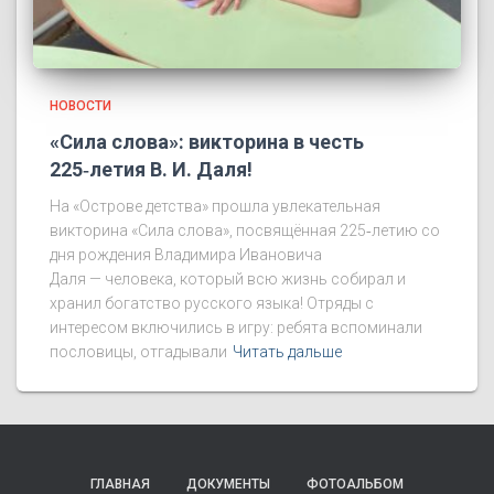
НОВОСТИ
«Сила слова»: викторина в честь
225‑летия В. И. Даля!
На «Острове детства» прошла увлекательная
викторина «Сила слова», посвящённая 225‑летию со
дня рождения Владимира Ивановича
Даля — человека, который всю жизнь собирал и
хранил богатство русского языка! Отряды с
интересом включились в игру: ребята вспоминали
пословицы, отгадывали
Читать дальше
ГЛАВНАЯ
ДОКУМЕНТЫ
ФОТОАЛЬБОМ