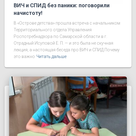
ВИЧ и СПИД без паники: поговорили
начистоту!
В «Острове детства» прошла встреча с начальником
Территориального отдела Управления
Роспотребнадзора по Самарской области в г.
Отрадный Исуповой Е. П. — и это была не скучная
лекция, а настоящая беседа про ВИЧ и СПИД.Почему
это важно
Читать дальше