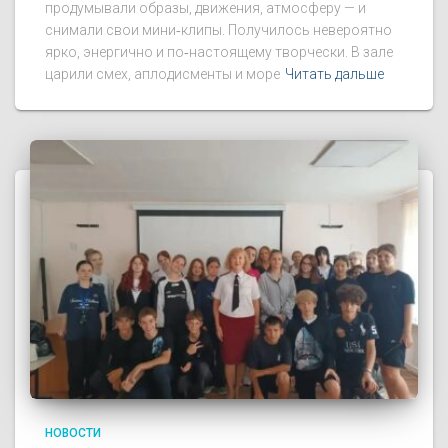
продумывали образы, движения, атмосферу — и
снимали свои мини‑клипы. Получилось невероятно
ярко, энергично и по‑настоящему творчески. В зале
царили смех, аплодисменты и море
Читать дальше
НОВОСТИ