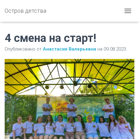
Остров детства
П
Е
Р
Е
4 смена на старт!
К
Л
Опубликовано от
Анастасия Валерьевна
на
09.08.2023
Ю
Ч
И
Т
Ь
Н
А
В
И
Г
А
Ц
И
Ю