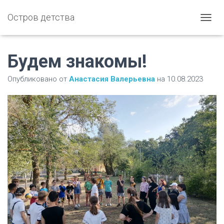
Остров детства
П
Е
Р
Е
Будем знакомы!
К
Л
Опубликовано от
Анастасия Валерьевна
на
10.08.2023
Ю
Ч
И
Т
Ь
Н
А
В
И
Г
А
Ц
И
Ю