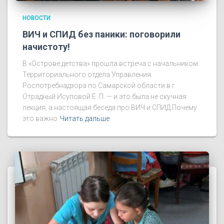
НОВОСТИ
ВИЧ и СПИД без паники: поговорили
начистоту!
В «Острове детства» прошла встреча с начальником
Территориального отдела Управления
Роспотребнадзора по Самарской области в г.
Отрадный Исуповой Е. П. — и это была не скучная
лекция, а настоящая беседа про ВИЧ и СПИД.Почему
это важно
Читать дальше