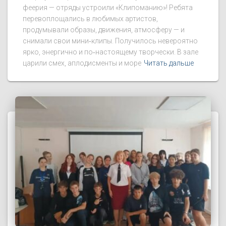
феерия — отряды устроили «Клипоманию»! Ребята
перевоплощались в любимых артистов,
продумывали образы, движения, атмосферу — и
снимали свои мини‑клипы. Получилось невероятно
ярко, энергично и по‑настоящему творчески. В зале
царили смех, аплодисменты и море
Читать дальше