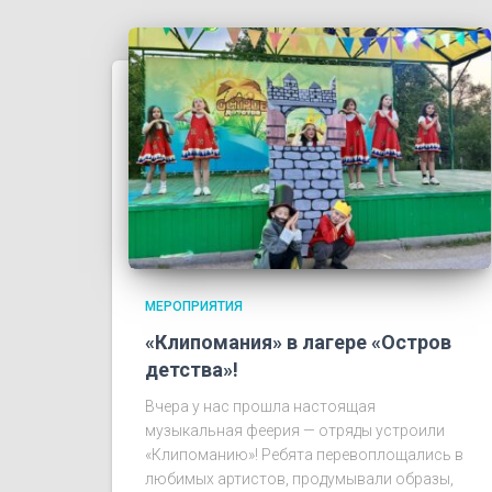
МЕРОПРИЯТИЯ
«Клипомания» в лагере «Остров
детства»!
Вчера у нас прошла настоящая
музыкальная феерия — отряды устроили
«Клипоманию»! Ребята перевоплощались в
любимых артистов, продумывали образы,