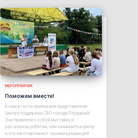
МЕРОПРИЯТИЯ
Поможем вместе!
К нам в гости приезжали представители
Центра поддержки СВО города Отрадный!
Они привезли с собой выставку и
рассказали ребятам, чем занимается центр
и что изготавливают своими руками для