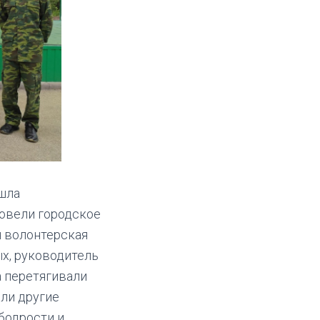
ошла
ровели городское
я волонтерская
х, руководитель
а перетягивали
яли другие
бодрости и