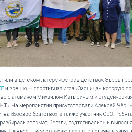
тили в детском лагере «Остров детства». Здесь пр
ТЕ
и военно — спортивная игра «Зарница», которую п
аве с атаманом Михаилом Катыриным и студенческа
НТ». На мероприятии присутствовали Алексей Чёрны
тва «Боевое братство», а также участник СВО. Ребят
 разбирали автомат, бегали, подтягивались и выполн
ия. Главное — все отдыхающие дети получили заряд 