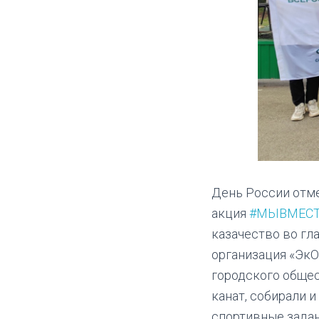
День России отме
акция
#МЫВМЕС
казачество во гл
организация «ЭкО
городского общес
канат, собирали и
спортивные задан