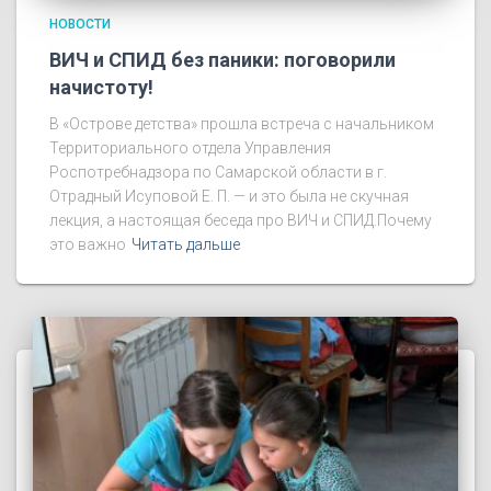
НОВОСТИ
ВИЧ и СПИД без паники: поговорили
начистоту!
В «Острове детства» прошла встреча с начальником
Территориального отдела Управления
Роспотребнадзора по Самарской области в г.
Отрадный Исуповой Е. П. — и это была не скучная
лекция, а настоящая беседа про ВИЧ и СПИД.Почему
это важно
Читать дальше