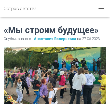
Остров детства
П
Е
Р
Е
«Мы строим будущее»
К
Л
Опубликовано от
Анастасия Валерьевна
на
27.06.2023
Ю
Ч
И
Т
Ь
Н
А
В
И
Г
А
Ц
И
Ю