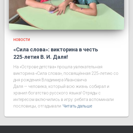
НОВОСТИ
«Сила слова»: викторина в честь
225‑летия В. И. Даля!
На «Острове детства» прошла увлекательная
викторина «Сила слова», посвящённая 225‑летию со
дня рождения Владимира Ивановича
Даля — человека, который всю жизнь собирал и
хранил богатство русского языка! Отряды с
интересом включились в игру: ребята вспоминали
пословицы, отгадывали
Читать дальше