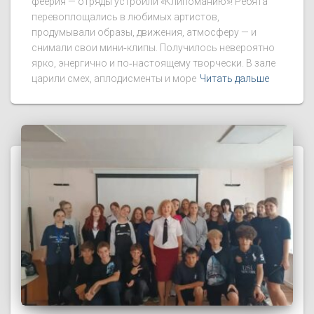
феерия — отряды устроили «Клипоманию»! Ребята
перевоплощались в любимых артистов,
продумывали образы, движения, атмосферу — и
снимали свои мини‑клипы. Получилось невероятно
ярко, энергично и по‑настоящему творчески. В зале
царили смех, аплодисменты и море
Читать дальше