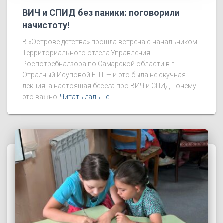
ВИЧ и СПИД без паники: поговорили
начистоту!
В «Острове детства» прошла встреча с начальником
Территориального отдела Управления
Роспотребнадзора по Самарской области в г.
Отрадный Исуповой Е. П. — и это была не скучная
лекция, а настоящая беседа про ВИЧ и СПИД.Почему
это важно
Читать дальше