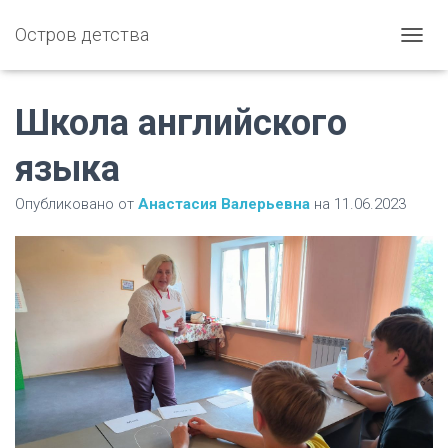
Остров детства
П
Е
Р
Е
Школа английского
К
Л
языка
Ю
Ч
Опубликовано от
Анастасия Валерьевна
на
11.06.2023
И
Т
Ь
Н
А
В
И
Г
А
Ц
И
Ю