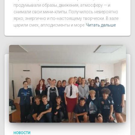
продумывали образы, движения, атмосферу — и
снимали свои мини‑клипы. Получилось невероятно
ярко, энергично и по‑настоящему творчески. В зале
царили смех, аплодисменты и море
Читать дальше
НОВОСТИ