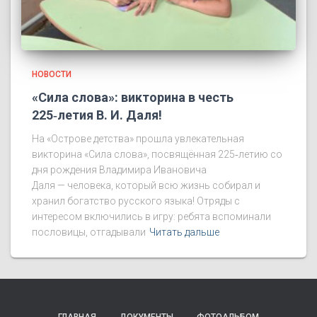
НОВОСТИ
«Сила слова»: викторина в честь
225‑летия В. И. Даля!
На «Острове детства» прошла увлекательная
викторина «Сила слова», посвящённая 225‑летию со
дня рождения Владимира Ивановича
Даля — человека, который всю жизнь собирал и
хранил богатство русского языка! Отряды с
интересом включились в игру: ребята вспоминали
пословицы, отгадывали
Читать дальше