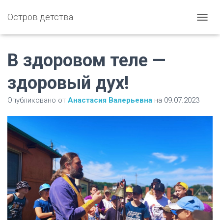
Остров детства
П
Е
Р
Е
В здоровом теле —
К
Л
здоровый дух!
Ю
Ч
Опубликовано от
Анастасия Валерьевна
на
09.07.2023
И
Т
Ь
Н
А
В
И
Г
А
Ц
И
Ю