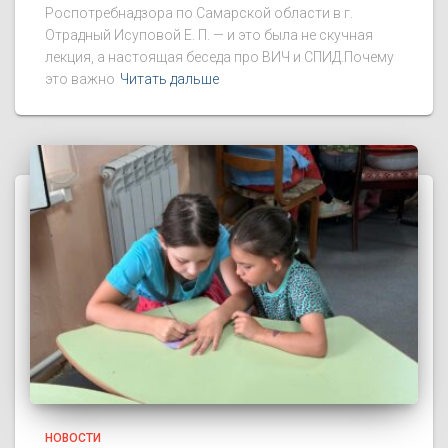
Роспотребнадзора по Самарской области в г.
Отрадный Исуповой Е. П. — и это была не скучная
лекция, а настоящая беседа про ВИЧ и СПИД.Почему
это важно
Читать дальше
НОВОСТИ