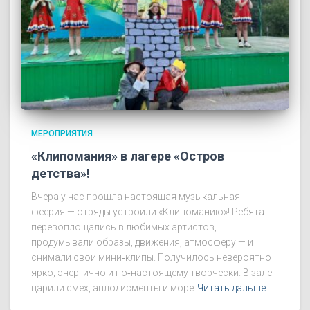
МЕРОПРИЯТИЯ
«Клипомания» в лагере «Остров
детства»!
Вчера у нас прошла настоящая музыкальная
феерия — отряды устроили «Клипоманию»! Ребята
перевоплощались в любимых артистов,
продумывали образы, движения, атмосферу — и
снимали свои мини‑клипы. Получилось невероятно
ярко, энергично и по‑настоящему творчески. В зале
царили смех, аплодисменты и море
Читать дальше