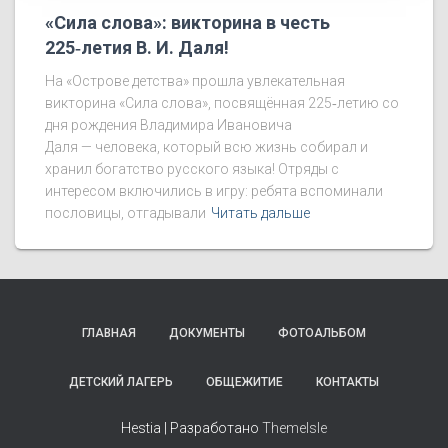
«Сила слова»: викторина в честь
225‑летия В. И. Даля!
На «Острове детства» прошла увлекательная
викторина «Сила слова», посвящённая 225‑летию со
дня рождения Владимира Ивановича
Даля — человека, который всю жизнь собирал и
хранил богатство русского языка! Отряды с
интересом включились в игру: ребята вспоминали
пословицы, отгадывали
Читать дальше
ГЛАВНАЯ
ДОКУМЕНТЫ
ФОТОАЛЬБОМ
ДЕТСКИЙ ЛАГЕРЬ
ОБЩЕЖИТИЕ
КОНТАКТЫ
Hestia | Разработано
ThemeIsle